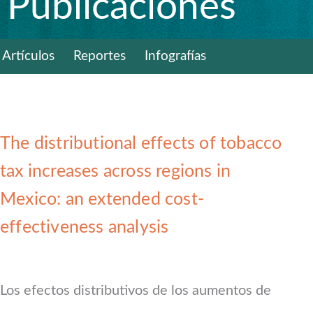
Publicaciones
Artículos
Reportes
Infografías
The distributional effects of tobacco
tax increases across regions in
Mexico: an extended cost-
effectiveness analysis
Los efectos distributivos de los aumentos de