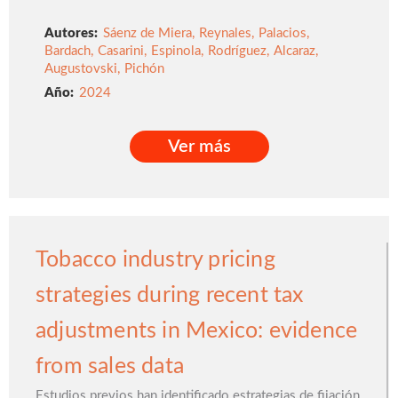
Autores:
Sáenz de Miera
,
Reynales
,
Palacios
,
Bardach
,
Casarini
,
Espinola
,
Rodríguez
,
Alcaraz
,
Augustovski
,
Pichón
2024
Ver más
Ver más
Tobacco industry pricing
strategies during recent tax
adjustments in Mexico: evidence
from sales data
Estudios previos han identificado estrategias de fijación