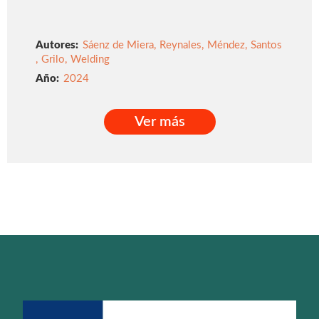
Autores:
Sáenz de Miera
,
Reynales
,
Méndez
,
Santos
,
Grilo
,
Welding
2024
Ver más
Ver más