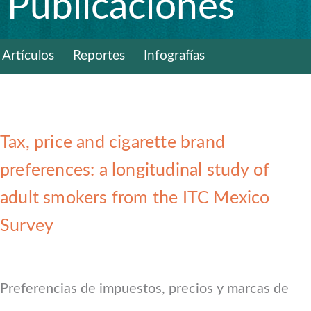
Publicaciones
Artículos
Reportes
Infografías
Tax, price and cigarette brand
preferences: a longitudinal study of
adult smokers from the ITC Mexico
Survey
Preferencias de impuestos, precios y marcas de