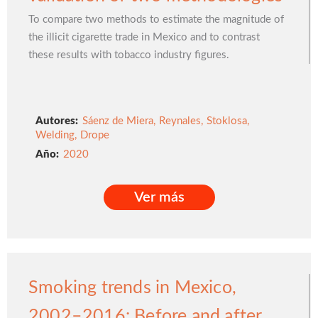
To compare two methods to estimate the magnitude of
the illicit cigarette trade in Mexico and to contrast
these results with tobacco industry figures.
Autores:
Sáenz de Miera
,
Reynales
,
Stoklosa
,
Welding
,
Drope
2020
Ver más
Ver más
Smoking trends in Mexico,
2002–2016: Before and after