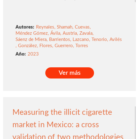
Autores:
Reynales
,
Shamah
,
Cuevas
,
Méndez Gómez
,
Ávila
,
Austria
,
Zavala
,
Sáenz de Miera
,
Barrientos
,
Lazcano
,
Tenorio
,
Avilés
,
González
,
Flores
,
Guerrero
,
Torres
2023
Ver más
Ver más
Measuring the illicit cigarette
market in Mexico: a cross
validation of two methodologies