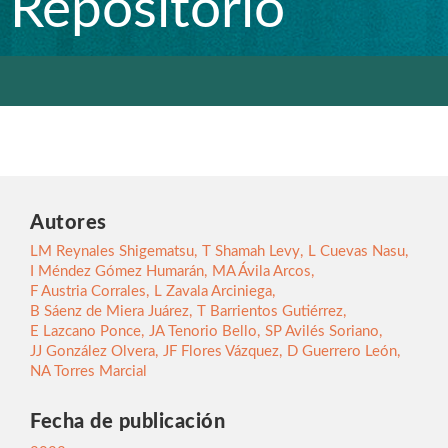
Repositorio
Autores
LM Reynales Shigematsu
,
T Shamah Levy
,
L Cuevas Nasu
,
I Méndez Gómez Humarán
,
MA Ávila Arcos
,
F Austria Corrales
,
L Zavala Arciniega
,
B Sáenz de Miera Juárez
,
T Barrientos Gutiérrez
,
E Lazcano Ponce
,
JA Tenorio Bello
,
SP Avilés Soriano
,
JJ González Olvera
,
JF Flores Vázquez
,
D Guerrero León
,
NA Torres Marcial
Fecha de publicación