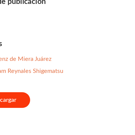
de publicación
s
enz de Miera Juárez
am Reynales Shigematsu
cargar