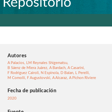
Repositorio
Autores
A Palacios
,
LM Reynales Shigematsu
,
B Sáenz de Miera Juárez
,
A Bardach
,
A Casarini
,
F Rodríguez Cairoli
,
N Espinola
,
D Balan
,
L Perelli
,
M Comolli
,
F Augustovski
,
A Alcaraz
,
A Pichon Riviere
Fecha de publicación
2020