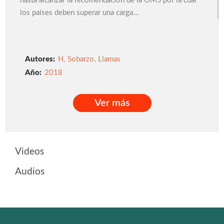
hasta alcanzar la recomendación de la OMS por la cual
los países deben superar una carga...
Autores:
H
,
Sobarzo
,
Llamas
2018
Ver más
Ver más
Videos
Audios