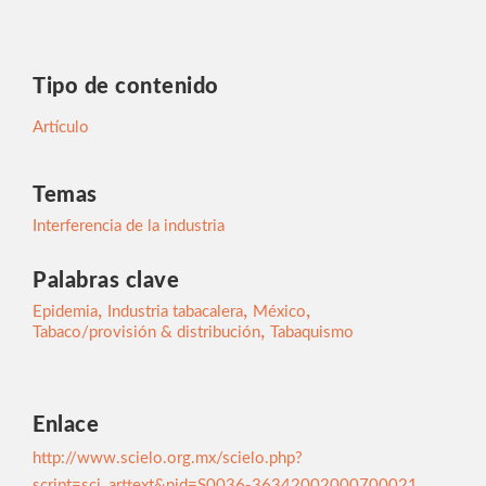
Tipo de contenido
Artículo
Temas
Interferencia de la industria
Palabras clave
,
,
,
Epidemia
Industria tabacalera
México
,
Tabaco/provisión & distribución
Tabaquismo
Enlace
http://www.scielo.org.mx/scielo.php?
script=sci_arttext&pid=S0036-36342002000700021