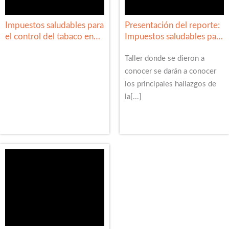
Impuestos saludables para
Presentación del reporte:
el control del tabaco en
Impuestos saludables para
México
el control de tabaco en
México
Taller donde se dieron a
conocer se darán a conocer
los principales hallazgos de
la[...]