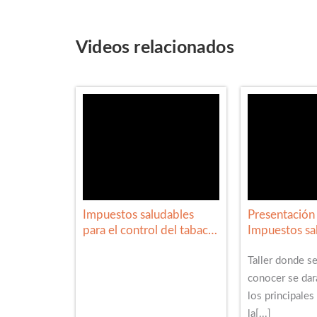
Videos relacionados
Impuestos saludables
Presentación 
para el control del tabaco
Impuestos sa
en México
para el contr
en México
Taller donde se
conocer se dar
los principales
la[...]