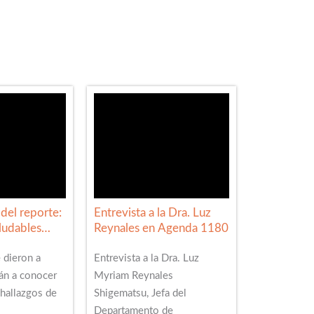
del reporte:
Entrevista a la Dra. Luz
ludables
Reynales en Agenda 1180
ol de tabaco
 dieron a
Entrevista a la Dra. Luz
án a conocer
Myriam Reynales
 hallazgos de
Shigematsu, Jefa del
Departamento de