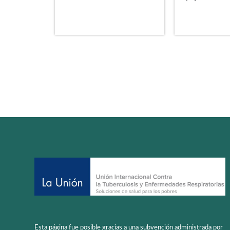
Esta página fue posible gracias a una subvención administrada por