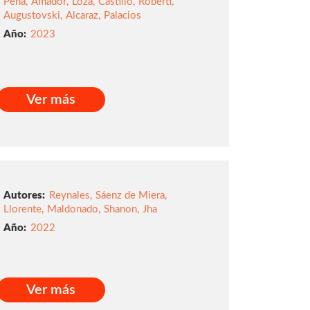
Peña
,
Amador
,
Loza
,
Castillo
,
Roberti
,
Augustovski
,
Alcaraz
,
Palacios
2023
Ver más
Ver más
Autores:
Reynales
,
Sáenz de Miera
,
Llorente
,
Maldonado
,
Shanon
,
Jha
2022
Ver más