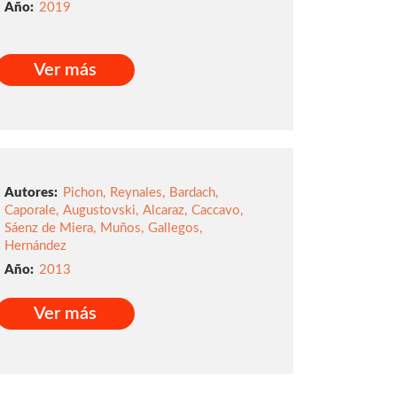
2019
Ver más
Ver más
Autores:
Pichon
,
Reynales
,
Bardach
,
Caporale
,
Augustovski
,
Alcaraz
,
Caccavo
,
Sáenz de Miera
,
Muños
,
Gallegos
,
Hernández
2013
Ver más
Ver más