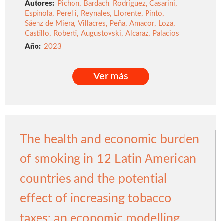
Autores:
Pichon
,
Bardach
,
Rodríguez
,
Casarini
,
Espinola
,
Perelli
,
Reynales
,
Llorente
,
Pinto
,
Sáenz de Miera
,
Villacres
,
Peña
,
Amador
,
Loza
,
Castillo
,
Roberti
,
Augustovski
,
Alcaraz
,
Palacios
2023
Ver más
Ver más
The health and economic burden
of smoking in 12 Latin American
countries and the potential
effect of increasing tobacco
taxes: an economic modelling