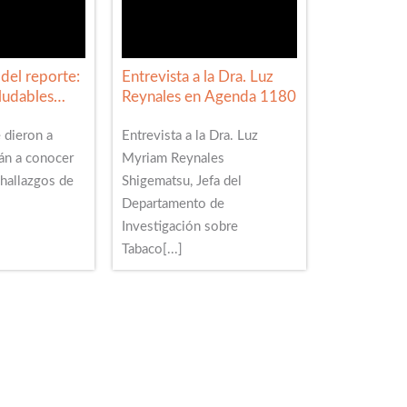
del reporte:
Entrevista a la Dra. Luz
ludables
Reynales en Agenda 1180
ol de tabaco
 dieron a
Entrevista a la Dra. Luz
án a conocer
Myriam Reynales
 hallazgos de
Shigematsu, Jefa del
Departamento de
Investigación sobre
Tabaco[...]