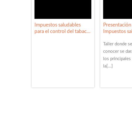
Impuestos saludables
Presentación 
para el control del tabaco
Impuestos sa
en México
para el contr
en México
Taller donde se
conocer se dar
los principales
la[...]